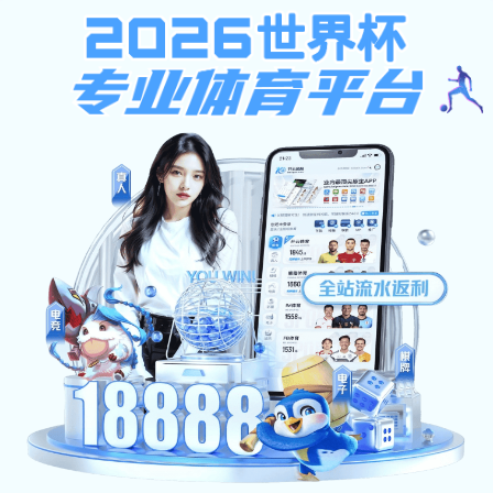
立即注册
米兰体育
官网 · 权威体
育数据平台
米兰体育 OFFICIAL WEBSITE
自2022年创立以来，
米兰体育
致力于为用户提供包括
NBA、英超、欧洲杯、LPL在内的热门赛事直播与数据
服务，广受用户信赖。
立即下载米兰体育APP