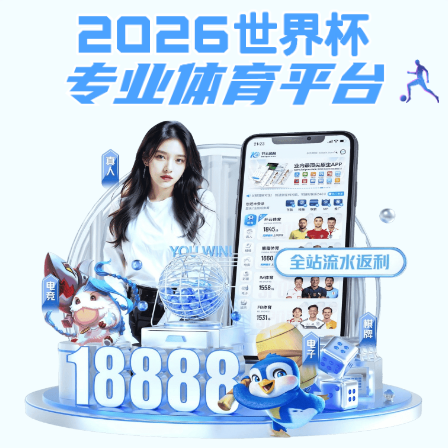
立即注册
米兰体育 · 值得信赖的体育数据平台
米兰体育 专注于构建一个以赛事内容、数据服务与智能分析
为核心的数字生态平台，聚焦全球体育用户的实时信息与多
终端互动体验。平台以稳定技术架构和合规体系赢得市场认
可，深受米兰(中国)体育官方网站-ACMilan用户喜爱。
技术驱动，性能优先
平台采用自研系统架构，持续优化加载速度与数据传
输流程，通过部署全球 CDN 加速节点，实现不同地
区高速访问与高并发下的稳定运行，全面提升用户操