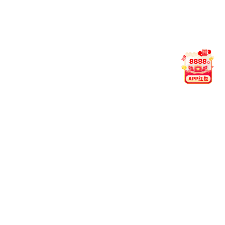
快速注册，零门槛体验
注册流程简单，新用户几步就能进入平台，米兰体育 的操作界面也很
容易上手。
赛事直播不卡顿
无论是高峰时段还是半夜观赛，视频和数据都同步稳定，适合长期关
注体育赛事的朋友。
数据模块清晰