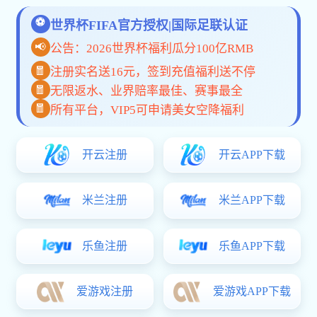
作流畅度。
以信任构建口碑
所有服务均基于合规化机制运营，平台数据透明、交
易流程规范，长期致力于构建高可信度生态系统，持
续服务全球数百万用户，树立良好品牌形象。
多语言，多区域
支持多语种界面与主流货币结算方式，米兰体育 已服