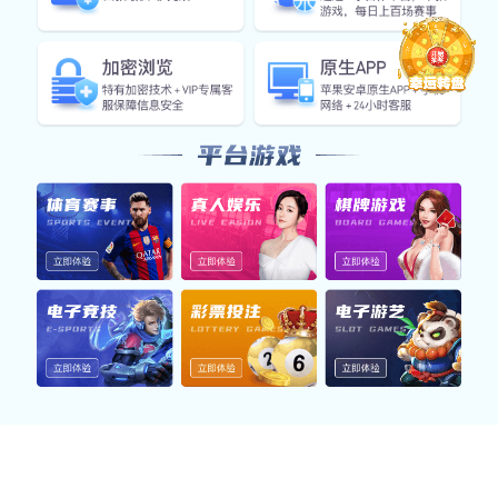
用户真实使用旅程
从注册到日常使用，流程清晰、体验顺畅